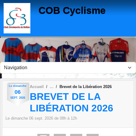
Panneau de gestion des cookies
COB Cyclisme
Le
dimanche
Accueil
Brevet de la Libération 2026
06
BREVET DE LA
SEPT.
2026
LIBÉRATION 2026
Le
dimanche
06
sept.
2026
de 08h à 12h