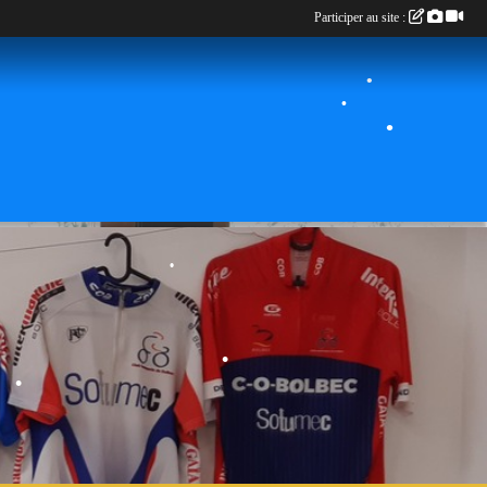
Participer au site :
•
•
•
•
•
•