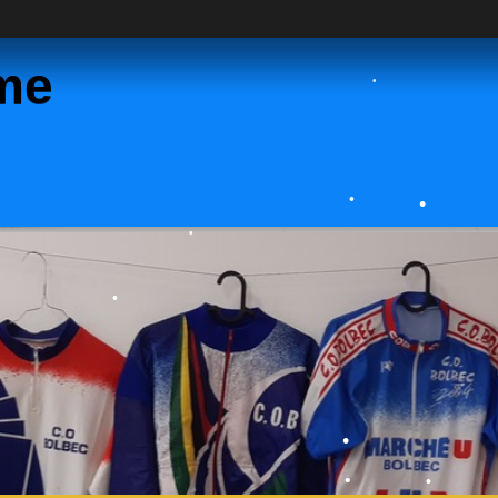
me
•
•
•
•
•
•
•